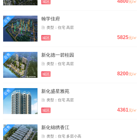
4800
城区
元/㎡
在售
翰学佳府
类型：住宅 高层
5825
城区
元/㎡
在售
新化德一碧桂园
类型：住宅 高层
8200
城区
元/㎡
在售
新化盛星雅苑
类型：住宅 高层
4361
城区
元/㎡
在售
新化锦绣香江
类型：住宅 多层小高