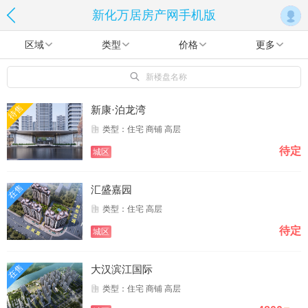
新化万居房产网手机版
区域
类型
价格
更多
新楼盘名称
待售
新康·泊龙湾
类型：住宅 商铺 高层
待定
城区
在售
汇盛嘉园
类型：住宅 高层
待定
城区
在售
大汉滨江国际
类型：住宅 商铺 高层