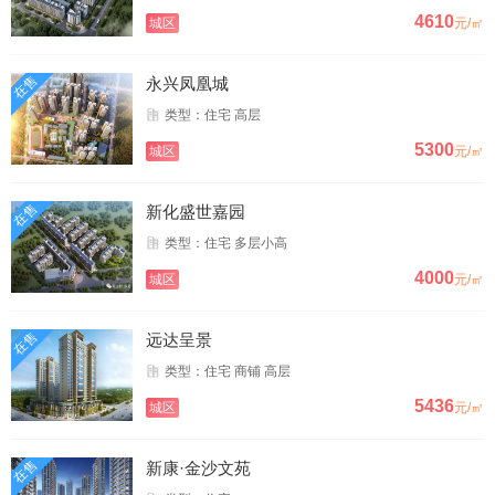
4610
城区
元/㎡
在售
永兴凤凰城
类型：住宅 高层
5300
城区
元/㎡
在售
新化盛世嘉园
类型：住宅 多层小高
4000
城区
元/㎡
在售
远达呈景
类型：住宅 商铺 高层
5436
城区
元/㎡
在售
新康·金沙文苑