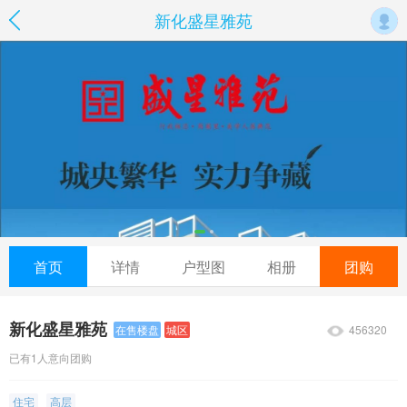
新化盛星雅苑
首页
详情
户型图
相册
团购
新化盛星雅苑
456320
在售楼盘
城区
已有1人意向团购
住宅
高层