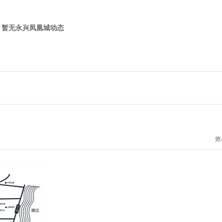
，暂无永兴凤凰城动态
效