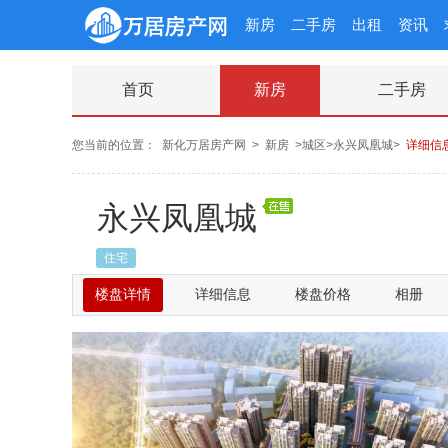
新房
二手房
出租
资讯
首页
新房
二手房
您当前的位置：
新化万居房产网
>
新房
>城区>永兴凤凰城>
详细信
永兴凤凰城
住宅
楼盘详情
详细信息
楼盘价格
相册