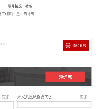
装修情况
：毛坯
委正对面）
查看地图
谢谢！
预约看房
更多…
永兴凤凰城楼盘问答
更多…