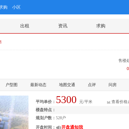
求购
小区
出租
资讯
求购
息
售楼
0
户型图
最新动态
地图交通
点评
问房
5300
平均单价：
元/平米
查看价格
楼盘特点：
规划户数：
528户
开盘通知我
开盘时间：