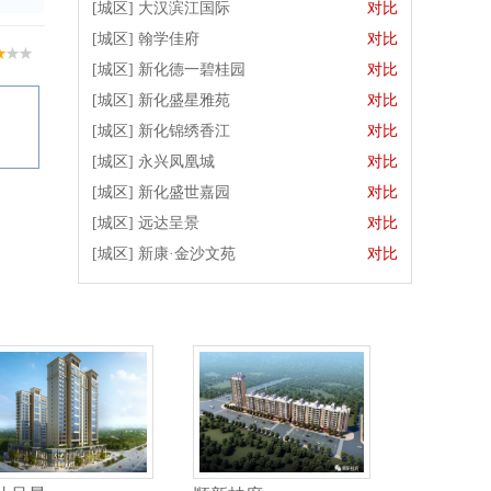
[城区]
大汉滨江国际
对比
[城区]
翰学佳府
对比
[城区]
新化德一碧桂园
对比
[城区]
新化盛星雅苑
对比
[城区]
新化锦绣香江
对比
[城区]
永兴凤凰城
对比
[城区]
新化盛世嘉园
对比
[城区]
远达呈景
对比
[城区]
新康·金沙文苑
对比