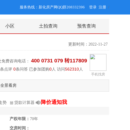
服务热线：新化房产网QQ群208332396
登录
注册
/
小区
土拍查询
预售查询
更新时间：2022-11-27
400 0731 079 转117809
处免费咨询电话：
条点评
0
条问答 已参加团购
0
人 访问
562310
人
手机找房
全景看房
降价通知我
走势
贷款计算器
产权年限：
70年
交房时间：