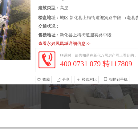
建筑类型：
高层
楼盘地址：
城区 新化县上梅街道迎宾路中段 （老县
交通状况：
售楼地址：
新化县上梅街道迎宾路中段
查看永兴凤凰城详细信息>>
联系时，请告知是在新化万居房产网上看到的，
400 0731 079 转117809
收藏
分享
楼盘对比
扫描到手机