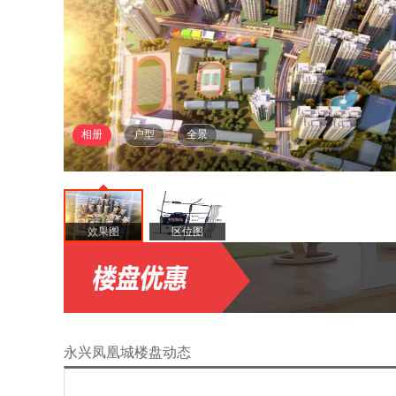
相册
户型
全景
效果图
区位图
永兴凤凰城楼盘动态