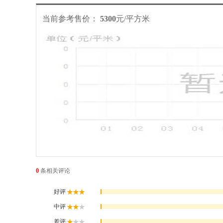
当前参考售价：
5300
元/平方米
0
条
相关评论