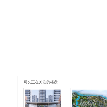
网友正在关注的楼盘