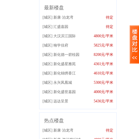
最新楼盘
[城区]
新康·泊龙湾
待定
[城区]
汇盛嘉园
待定
[城区]
大汉滨江国际
4800元/平米
[城区]
翰学佳府
5825元/平米
[城区]
新化德一碧桂园
8200元/平米
[城区]
新化盛星雅苑
4361元/平米
[城区]
新化锦绣香江
4610元/平米
[城区]
永兴凤凰城
5300元/平米
[城区]
新化盛世嘉园
4000元/平米
[城区]
远达呈景
5436元/平米
热点楼盘
[城区]
新康·泊龙湾
待定