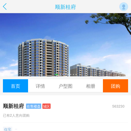
顺新桂府
首页
详情
户型图
相册
团购
顺新桂府
563230
在售楼盘
城区
已有2人意向团购
住宅