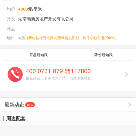
均价
4300
元/平米
开发
湖南顺新房地产开发有限公司
开盘
地址
城区
(
新化县梅苑北路与望城路交汇处（铁牛学校往北200米）
)
开盘通知我
降价通知我
400 0731 079 转117800
最新政策，更多优惠详情，请致电售楼处
最新动态
new
周边配套