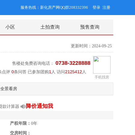
服务热线：新化房产网QQ群208332396
登录
注册
/
小区
土拍查询
预售查询
更新时间：2024-09-25
0738-3228888
售楼处免费咨询电话：
条点评
0
条问答 已参加团购
1
人 访问
2125412
人
手机找房
全景看房
降价通知我
贷款计算器
产权年限：
0年
交房时间：