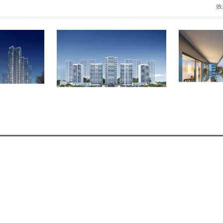
效
龙湾
新康·泊龙湾
新