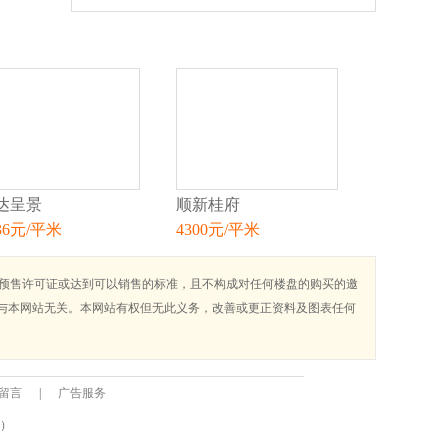
达呈景
顺新桂府
36元/平米
4300元/平米
房预售许可证或达到可以销售的标准，且不构成对任何楼盘的购买的邀
与本网站无关。本网站有权但无此义务，改善或更正资料及图表任何
留言
|
广告服务
0）