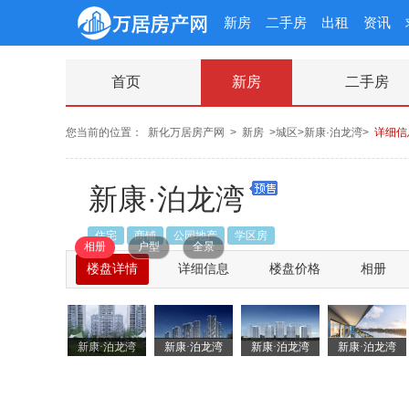
新房
二手房
出租
资讯
首页
新房
二手房
您当前的位置：
新化万居房产网
>
新房
>城区>新康·泊龙湾>
详细信
新康·泊龙湾
住宅
商铺
公园地产
学区房
相册
户型
全景
楼盘详情
详细信息
楼盘价格
相册
新康·泊龙湾
新康·泊龙湾
新康·泊龙湾
新康·泊龙湾