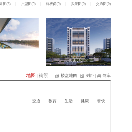
果图(8)
|
户型图(0)
|
样板间(0)
|
实景图(0)
|
交通图(0)
康·泊龙湾
新康·泊龙湾
地图
|
街景
|
|
楼盘地图
测距
驾车
交通
教育
生活
健康
餐饮