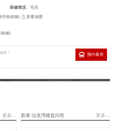
装修情况
：毛坯
商学校南侧)
查看地图
南侧)
谢谢！
预约看房
更多…
新康·泊龙湾楼盘问答
更多…