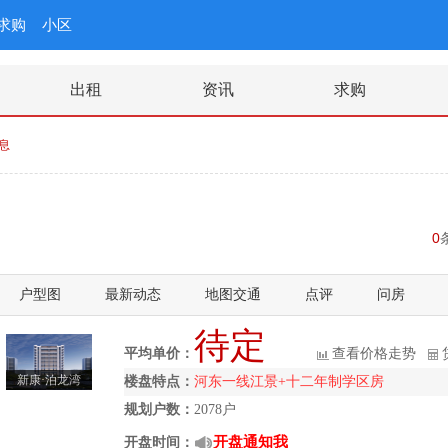
求购
小区
出租
资讯
求购
息
0
户型图
最新动态
地图交通
点评
问房
待定
平均单价：
查看价格走势
新康·泊龙湾
楼盘特点：
河东一线江景+十二年制学区房
规划户数：
2078户
开盘通知我
开盘时间：