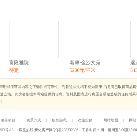
富隆雅院
新康·金沙文苑
远
待定
5200元/平米
54
不声明或保证其内容之正确性或可靠性。刊载这些文档不视为新康·泊龙湾已取得商品
述立场。购房者依据本网站提供的信息、资料及图表进行房屋交易做造成的任何后果
！
服务项目
|
联系方式
|
版权隐私
|
欢迎投稿
|
网站地图
|
网站
683号-13
客服热线 新化房产网QQ群208332396（工作时间：周一至周五8:00至18:0