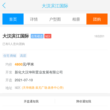
大汉滨江国际
首页
详情
户型图
相册
团购
大汉滨江国际
163201
在售楼盘
城区
已有0人意向团购
住宅 商铺
高层
均价
4800
元/平米
开发
新化大汉坤和置业发展有限公司
开盘
2021-07-10
地址
城区
(
天华南路·蚩尤广场·政务中心旁
)
开盘通知我
降价通知我