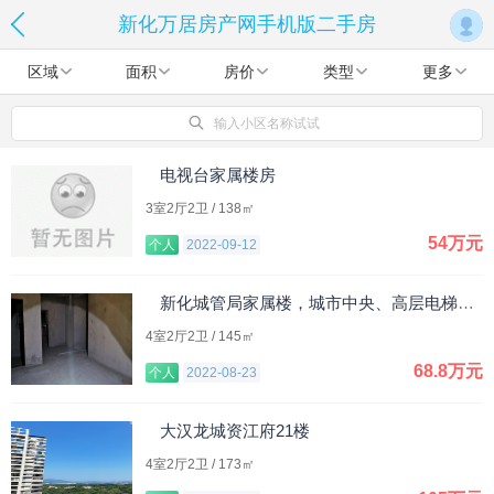
新化万居房产网手机版二手房
区域
面积
房价
类型
更多
输入小区名称试试
电视台家属楼房
3室2厅2卫 / 138㎡
54万元
个人
2022-09-12
新化城管局家属楼，城市中央、高层电梯房、学区房
4室2厅2卫 / 145㎡
68.8万元
个人
2022-08-23
大汉龙城资江府21楼
4室2厅2卫 / 173㎡