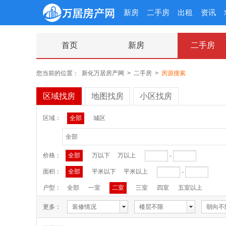
新房
二手房
出租
资讯
首页
新房
二手房
您当前的位置：
新化万居房产网
>
二手房
>
房源搜索
区域找房
地图找房
小区找房
区域：
全部
城区
全部
价格：
全部
万以下
万以上
-
面积：
全部
平米以下
平米以上
-
户型：
全部
一室
二室
三室
四室
五室以上
更多：
装修情况
楼层不限
朝向不