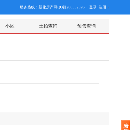
服务热线：新化房产网QQ群208332396
登录
注册
/
小区
土拍查询
预售查询