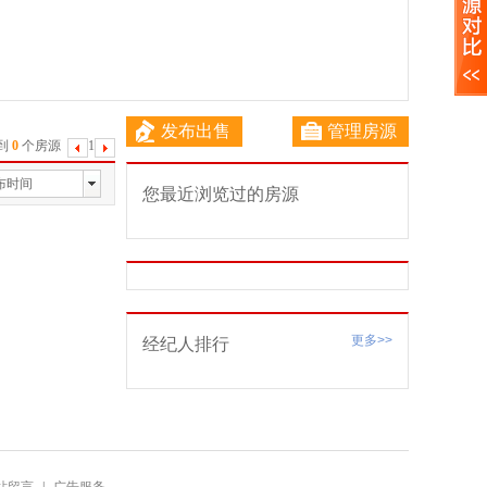
发布出售
管理房源
到
0
个房源
1
下
一
布时间
您最近浏览过的房源
页
更多>>
经纪人排行