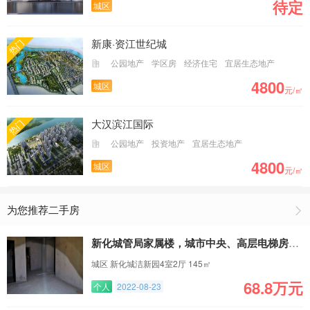
待定
城区
新康·资江世纪城
热门
公园地产
学区房
经济住宅
宜居生态地产
4800
城区
元/㎡
大汉滨江国际
热门
公园地产
投资地产
宜居生态地产
4800
城区
元/㎡
为您推荐二手房
新化城管局家属楼，城市中央、高层电梯房、学区房
城区 新化城洁新园4室2厅 145㎡
68.8万元
个人
2022-08-23