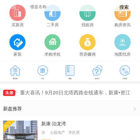
全国
搜索
买新房
二手房
找租房
购房资讯
新康•泊龙湾之夜|明星演唱会邀你来点歌！K歌大
赛劲爆来袭，麦霸速来~
重大喜讯！9月20日北塔西路全线通车，新康•资江
家装
求购求租
荐房赚佣
地图找房
世纪城又新增一条快速出城通道！
大汉滨江国际|24h江岸生活图鉴
大汉滨江国际|24h江岸生活图鉴
重大喜讯！9月20日北塔西路全线通车，新康资江
看房团
小区
视频
经纪人
计算器
世纪城又新增一条快速出城通道！
新康•泊龙湾之夜|明星演唱会邀你来点歌！K歌大
赛劲爆来袭，麦霸速来~
重大喜讯！9月20日北塔西路全线通车，新康•资江
世纪城又新增一条快速出城通道！
新盘推荐
新康·泊龙湾
热门
公园地产
学区房