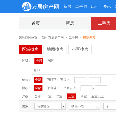
新房
二手房
出租
资讯
首页
新房
二手房
您当前的位置：
新化万居房产网
>
二手房
>
房源搜索
区域找房
地图找房
小区找房
区域：
全部
城区
全部
价格：
全部
万以下
万以上
-
面积：
全部
平米以下
平米以上
-
户型：
全部
一室
二室
三室
四室
五室以上
更多：
装修情况
楼层不限
东