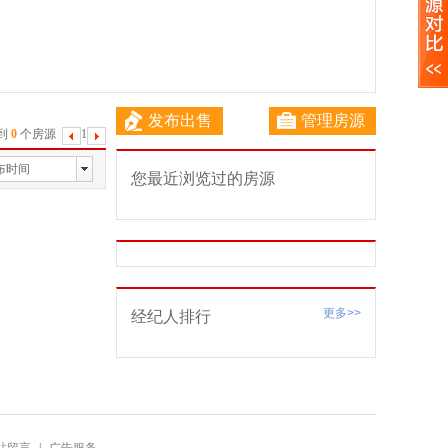
发布出售
管理房源
到
0
个房源
1
下
一
布时间
您最近浏览过的房源
页
更多>>
经纪人排行