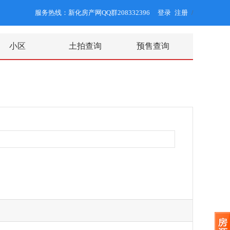
服务热线：新化房产网QQ群208332396
登录
注册
/
小区
土拍查询
预售查询