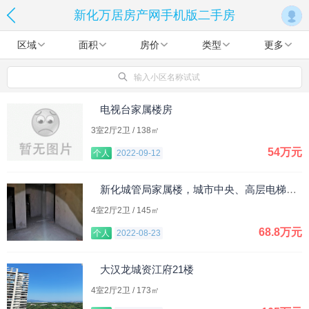
新化万居房产网手机版二手房
区域
面积
房价
类型
更多
输入小区名称试试
电视台家属楼房
3室2厅2卫 / 138㎡
54万元
个人
2022-09-12
新化城管局家属楼，城市中央、高层电梯房、学区房
4室2厅2卫 / 145㎡
68.8万元
个人
2022-08-23
大汉龙城资江府21楼
4室2厅2卫 / 173㎡