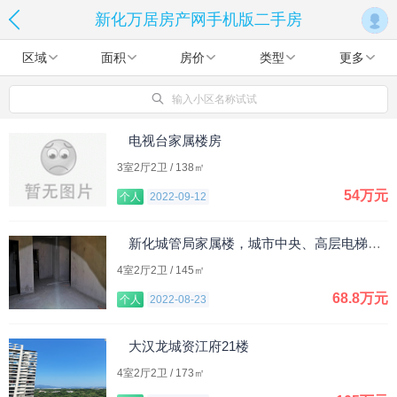
新化万居房产网手机版二手房
区域
面积
房价
类型
更多
输入小区名称试试
电视台家属楼房
3室2厅2卫 / 138㎡
54万元
个人
2022-09-12
新化城管局家属楼，城市中央、高层电梯房、学区房
4室2厅2卫 / 145㎡
68.8万元
个人
2022-08-23
大汉龙城资江府21楼
4室2厅2卫 / 173㎡