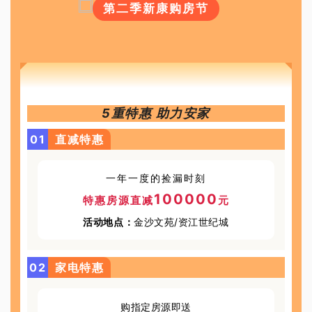
第二季新康购房节
5重特惠 助力安家
0
1
直减特惠
一年一度的捡漏时刻
100000
特惠房源直减
元
活动地点：
金沙文苑/资江世纪城
0
2
家电特惠
购指定房源即送