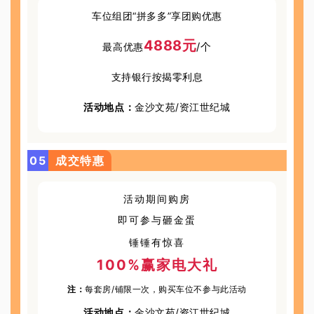
车位组团“拼多多”享团购优惠
4888元
/个
最高优惠
支持银行按揭零利息
活动地点：
金沙文苑/资江世纪城
0
5
成交特惠
活动期间购房
即可参与砸金蛋
锤锤有惊喜
100%赢家电大礼
注：
每套房/铺限一次，购买车位不参与此活动
活动地点：
金沙文苑/资江世纪城