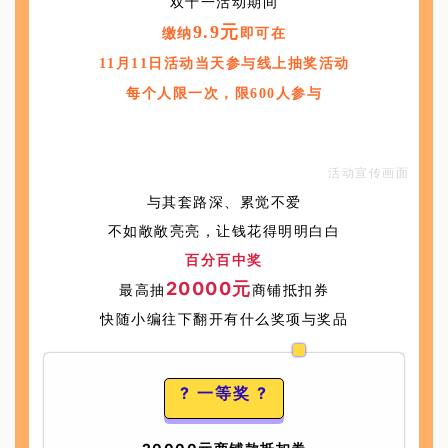
双十一活动期间
9.9元
缴纳
即可在
11月11日活动当天
参与线上抽奖活动
每个人限一次，限600人参与
活动宣传画面
与其套路深、累觉不爱
不如敞敞亮亮，让钱花得明明白白
百分百中奖
20000元
最高抽
商铺抵扣券
快随小编往下翻开有什么奖项与奖品
? 一等奖 ?